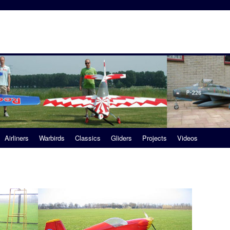
Airliners
Warbirds
Classics
Gliders
Projects
Videos