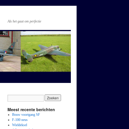
Als het gaat om perfectie
Meest recente berichten
Bouw voortgang SF
F-100 neus
Wieldeksel