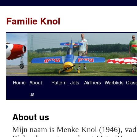
Familie Knol
Home
About
Pattern
Jets
Airliners
Warbirds
Clas
us
About us
Mijn naam is Menke Knol (1946), vad