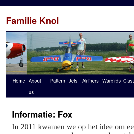
Familie Knol
Home
About
Pattern
Jets
Airliners
Warbirds
Clas
us
Informatie: Fox
In 2011 kwamen we op het idee om een