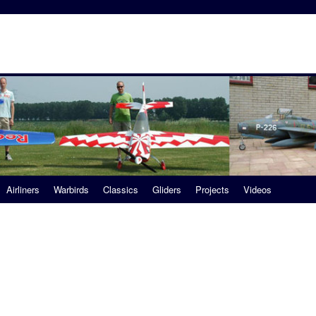
Airliners
Warbirds
Classics
Gliders
Projects
Videos