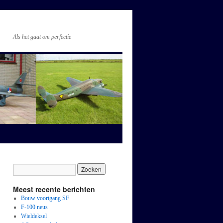
Als het gaat om perfectie
Meest recente berichten
Bouw voortgang SF
F-100 neus
Wieldeksel