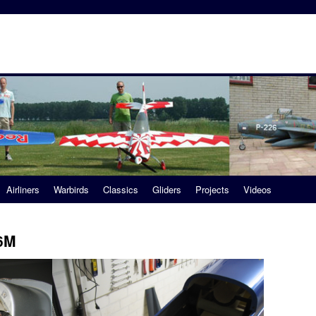
Airliners
Warbirds
Classics
Gliders
Projects
Videos
,6M