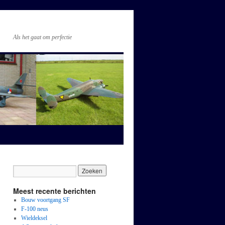
Als het gaat om perfectie
Meest recente berichten
Bouw voortgang SF
F-100 neus
Wieldeksel