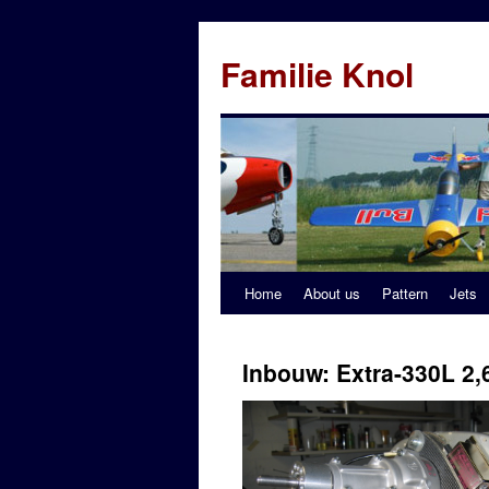
Familie Knol
Home
About us
Pattern
Jets
Inbouw: Extra-330L 2