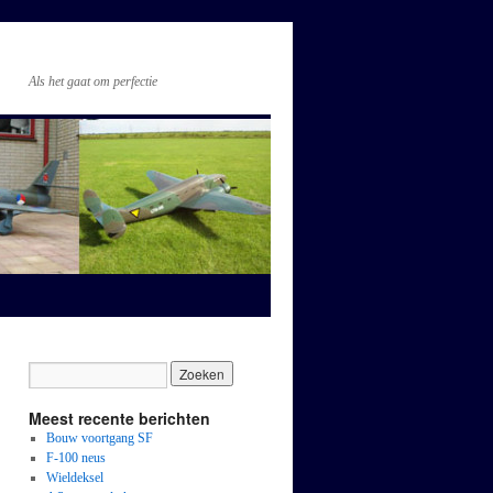
Als het gaat om perfectie
Meest recente berichten
Bouw voortgang SF
F-100 neus
Wieldeksel