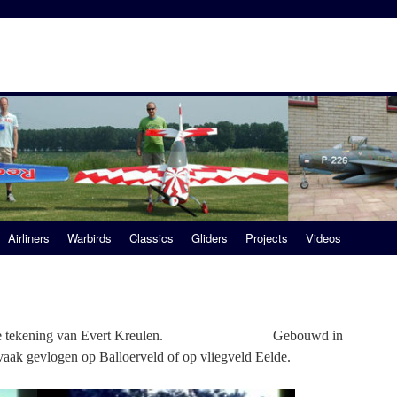
Airliners
Warbirds
Classics
Gliders
Projects
Videos
mpuls” de tekening van Evert Kreulen. Gebouwd in
aak gevlogen op Balloerveld of op vliegveld Eelde.