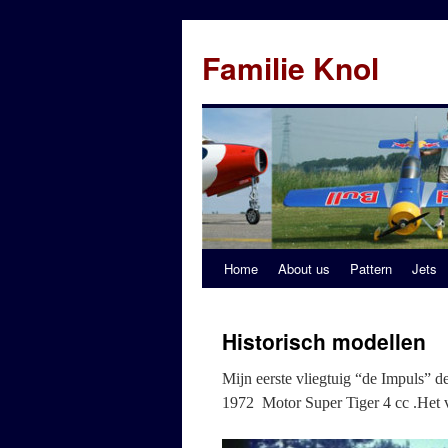
Familie Knol
Home
About us
Pattern
Jets
Historisch modellen
Mijn eerste vliegtuig “de I
1972 Motor Super Tiger 4 cc .Het v