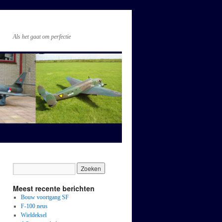
Als het gaat om perfectie
Meest recente berichten
Bouw voortgang SF
F-100 neus
Wieldeksel