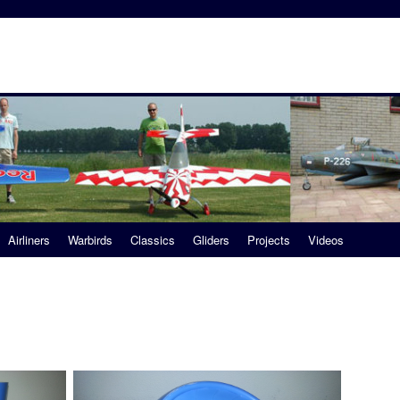
Airliners
Warbirds
Classics
Gliders
Projects
Videos